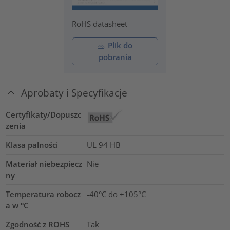
RoHS datasheet
Plik do
pobrania
Aprobaty i Specyfikacje
Certyfikaty/Dopuszc
zenia
Klasa palności
UL 94 HB
Materiał niebezpiecz
Nie
ny
Temperatura robocz
-40°C do +105°C
a w °C
Zgodność z ROHS
Tak