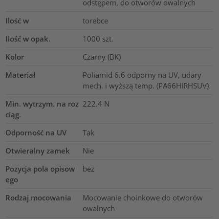
odstępem, do otworów owalnych
Ilość w
torebce
Ilość w opak.
1000
szt.
Kolor
Czarny (BK)
Materiał
Poliamid 6.6 odporny na UV, udary
mech. i wyższą temp. (PA66HIRHSUV)
Min. wytrzym. na roz
222.4
N
ciąg.
Odporność na UV
Tak
Otwieralny zamek
Nie
Pozycja pola opisow
bez
ego
Rodzaj mocowania
Mocowanie choinkowe do otworów
owalnych