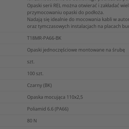
Opaski serii REL można otwierać i zakładać wie
przymocowaniu opaski do podłoża.
Nadają się idealnie do mocowania kabli w aut
oraz tymczasowych instalacjach na placach bu
T18MR-PA66-BK
Opaski jednoczęściowe montowane na śrubę
szt.
100
szt.
Czarny (BK)
Opaska mocująca 110x2,5
Poliamid 6.6 (PA66)
80
N