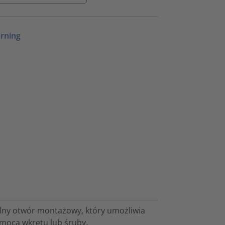
rning
alny otwór montażowy, który umożliwia
mocą wkrętu lub śruby.