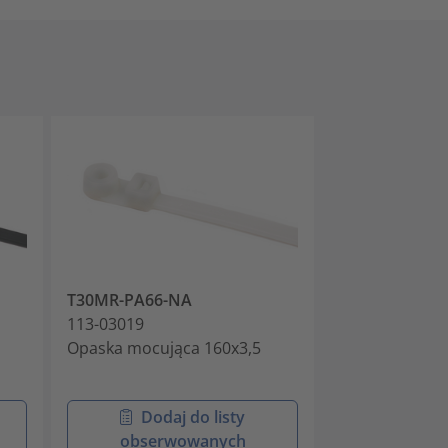
T30MR-PA66-NA
T50MR-PA66-
113-03019
113-05010
Opaska mocująca 160x3,5
Opaski jednoc
montowane na
Dodaj do listy
Doda
obserwowanych
obser