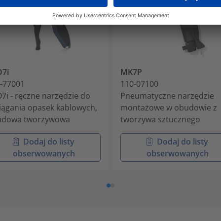
7i
MK7P
-77001
110-07100
7i - ręczne narzędzie do
Pneumatyczne narzędzie
iągania opasek kablowych,
montażowe w obudowie z
udowa tworzywowa
tworzywa sztucznego
Dodaj do listy
Dodaj do listy
obserwowanych
obserwowanych