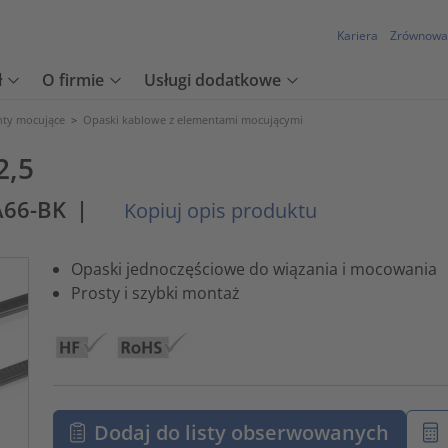
Kariera
Zrównowa
ł
O firmie
Usługi dodatkowe
nty mocujące
>
Opaski kablowe z elementami mocującymi
2,5
A66-BK
|
Kopiuj opis produktu
Opaski jednoczęściowe do wiązania i mocowania
Prosty i szybki montaż
Dodaj do listy obserwowanych