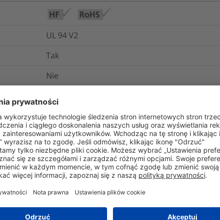
UL 94 V2
Tak
Nie
-40°C do +85°C
Tak