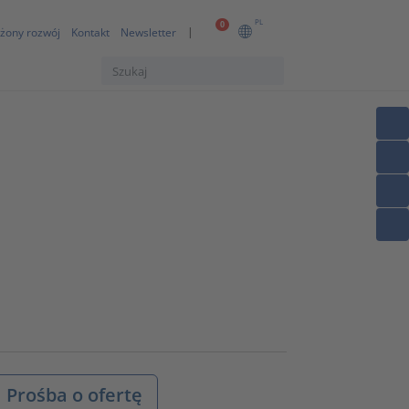
PL
0
żony rozwój
Kontakt
Newsletter
Prośba o ofertę