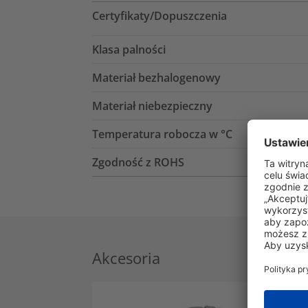
Certyfikaty/Dopuszczenia
Klasa palności
Materiał bezhalogenowy
Materiał niebezpieczny
Temperatura robocza w °C
Zgodność z ROHS
Akcesoria