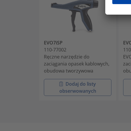
EVO7iSP
EVO
110-77002
110
Ręczne narzędzie do
EVO
zaciągania opasek kablowych,
zac
obudowa tworzywowa
ob
Dodaj do listy
obserwowanych