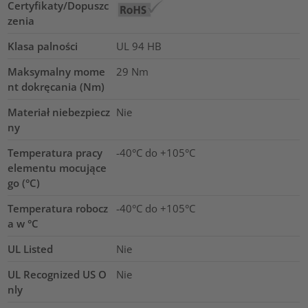
Certyfikaty/Dopuszc
zenia
Klasa palności
UL 94 HB
Maksymalny mome
29
Nm
nt dokręcania (Nm)
Materiał niebezpiecz
Nie
ny
Temperatura pracy
-40°C do +105°C
elementu mocujące
go (°C)
Temperatura robocz
-40°C do +105°C
a w °C
UL Listed
Nie
UL Recognized US O
Nie
nly