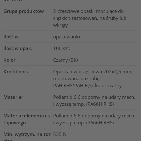
Grupa produktów
2-częściowe opaski mocujące do
ciężkich zastosowań, na śruby lub
wkręty
Ilość w
opakowaniu
Ilość w opak.
100
szt.
Kolor
Czarny (BK)
Krótki opis
Opaska dwuczęściowa 202x4,6 mm,
montowana na śrubę,
PAHIRHS/PAHIR(S), kolor czarny
Materiał
Poliamid 6.6 odporny na udary mech.
i wyższą temp. (PA66HIRHS)
Materiał elementu s
Poliamid 6.6 odporny na udary mech.
topowego
i wyższą temp. (PA66HIRHS)
Min. wytrzym. na roz
535
N