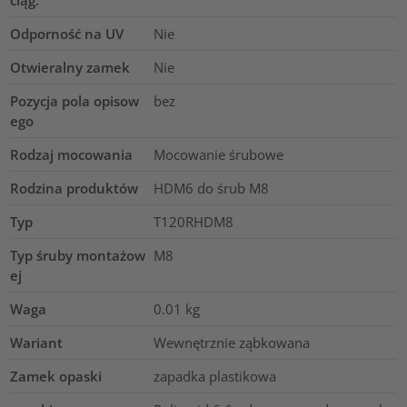
ciąg.
Odporność na UV
Nie
Otwieralny zamek
Nie
Pozycja pola opisow
bez
ego
Rodzaj mocowania
Mocowanie śrubowe
Rodzina produktów
HDM6 do śrub M8
Typ
T120RHDM8
Typ śruby montażow
M8
ej
Waga
0.01
kg
Wariant
Wewnętrznie ząbkowana
Zamek opaski
zapadka plastikowa