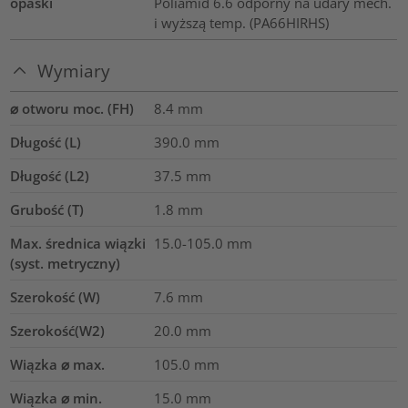
opaski
Poliamid 6.6 odporny na udary mech.
i wyższą temp. (PA66HIRHS)
Wymiary
⌀ otworu moc. (FH)
8.4 mm
Długość (L)
390.0
mm
Długość (L2)
37.5
mm
Grubość (T)
1.8
mm
Max. średnica wiązki
15.0-105.0
mm
(syst. metryczny)
Szerokość (W)
7.6
mm
Szerokość(W2)
20.0
mm
Wiązka ⌀ max.
105.0
mm
Wiązka ⌀ min.
15.0
mm