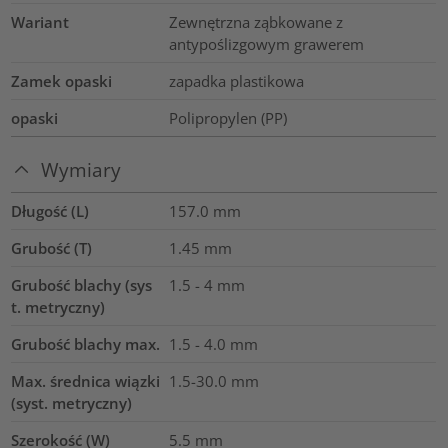
Wariant
Zewnętrzna ząbkowane z
antypoślizgowym grawerem
Zamek opaski
zapadka plastikowa
opaski
Polipropylen (PP)
Wymiary
Długość (L)
157.0
mm
Grubość (T)
1.45
mm
Grubość blachy (sys
1.5 - 4 mm
t. metryczny)
Grubość blachy max.
1.5 - 4.0
mm
Max. średnica wiązki
1.5-30.0
mm
(syst. metryczny)
Szerokość (W)
5.5
mm