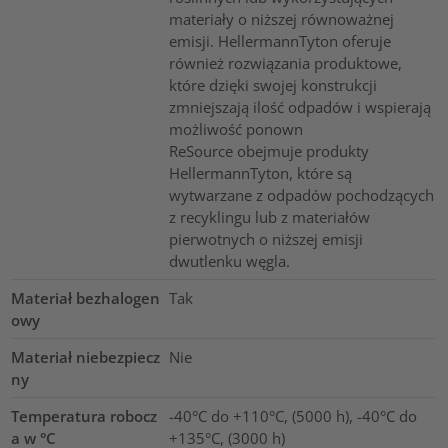
materiały o niższej równoważnej
emisji. HellermannTyton oferuje
również rozwiązania produktowe,
które dzięki swojej konstrukcji
zmniejszają ilość odpadów i wspierają
możliwość ponown
ReSource obejmuje produkty
HellermannTyton, które są
wytwarzane z odpadów pochodzących
z recyklingu lub z materiałów
pierwotnych o niższej emisji
dwutlenku węgla.
Materiał bezhalogen
Tak
owy
Materiał niebezpiecz
Nie
ny
Temperatura robocz
-40°C do +110°C, (5000 h), -40°C do
a w °C
+135°C, (3000 h)