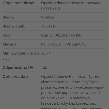
Grupa produktów
Opaski jednoczęściowe montowane
na krawędź
Ilość w
torebce
Ilość w opak.
1000
szt.
Kolor
Czarny (BK), Srebrny (SR)
Materiał
Polipropylen (PP), Stal C75S
Min. wytrzym. na roz
200
N
ciąg.
Odporność na UV
Tak
Opis produktu
Opaski kablowe HellermannTyton z
elementem mocującym EdgClip są
przeznaczone do prowadzenia wiązek
przewodów poprzez mocowanie ich
do plastikowej lub metalowej
krawędzi blachy bez konieczności
wykonywania otworu montażowego.