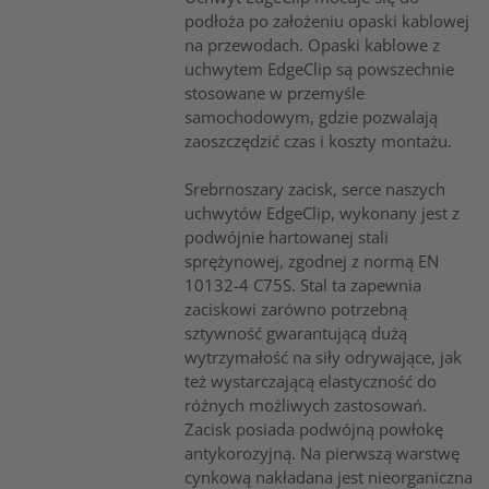
podłoża po założeniu opaski kablowej
na przewodach. Opaski kablowe z
uchwytem EdgeClip są powszechnie
stosowane w przemyśle
samochodowym, gdzie pozwalają
zaoszczędzić czas i koszty montażu.
Srebrnoszary zacisk, serce naszych
uchwytów EdgeClip, wykonany jest z
podwójnie hartowanej stali
sprężynowej, zgodnej z normą EN
10132-4 C75S. Stal ta zapewnia
zaciskowi zarówno potrzebną
sztywność gwarantującą dużą
wytrzymałość na siły odrywające, jak
też wystarczającą elastyczność do
róźnych możliwych zastosowań.
Zacisk posiada podwójną powłokę
antykorozyjną. Na pierwszą warstwę
cynkową nakładana jest nieorganiczna