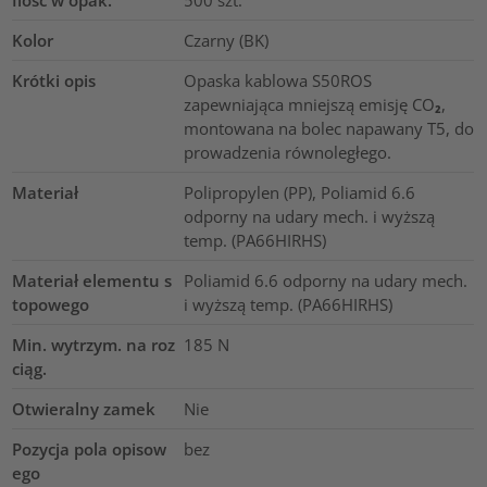
Ilość w opak.
500
szt.
Kolor
Czarny (BK)
Krótki opis
Opaska kablowa S50ROS
zapewniająca mniejszą emisję CO₂,
montowana na bolec napawany T5, do
prowadzenia równoległego.
Materiał
Polipropylen (PP), Poliamid 6.6
odporny na udary mech. i wyższą
temp. (PA66HIRHS)
Materiał elementu s
Poliamid 6.6 odporny na udary mech.
topowego
i wyższą temp. (PA66HIRHS)
Min. wytrzym. na roz
185
N
ciąg.
Otwieralny zamek
Nie
Pozycja pola opisow
bez
ego