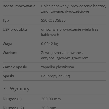
Rodzaj mocowania
Bolec napawany, prowadzenie boczne,
zmontowane, dwuczęściowe
Typ
S50ROSDSBS5
USP produktu
umożliwia prowadzenie wielu tras
kablowych
Waga
0.0042
kg
Wariant
Zewnętrzna ząbkowane z
antypoślizgowym grawerem
Zamek opaski
zapadka plastikowa
opaski
Polipropylen (PP)
Wymiary
Długość (L)
200.00
mm
Długość (L2)
20.0
mm