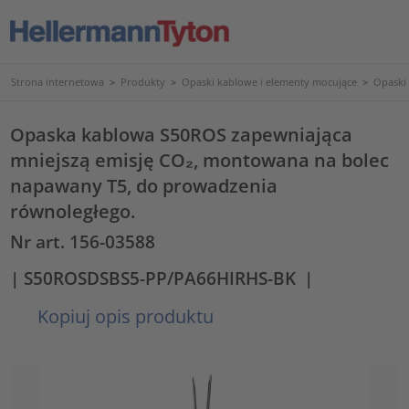
Strona internetowa
>
Produkty
>
Opaski kablowe i elementy mocujące
>
Opaski
Opaska kablowa S50ROS zapewniająca
mniejszą emisję CO₂, montowana na bolec
napawany T5, do prowadzenia
równoległego.
Nr art. 156-03588
| S50ROSDSBS5-PP/PA66HIRHS-BK
|
Kopiuj opis produktu