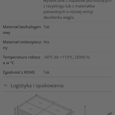
wytwarzane z odpadów pochodzących
z recyklingu lub z materiałów
pierwotnych o niższej emisji
dwutlenku węgla.
Materiał bezhalogen
Tak
owy
Materiał niebezpiecz
Nie
ny
Temperatura robocz
-40°C do +110°C, (3000 h)
a w °C
Zgodność z ROHS
Tak
Logistyka i opakowania