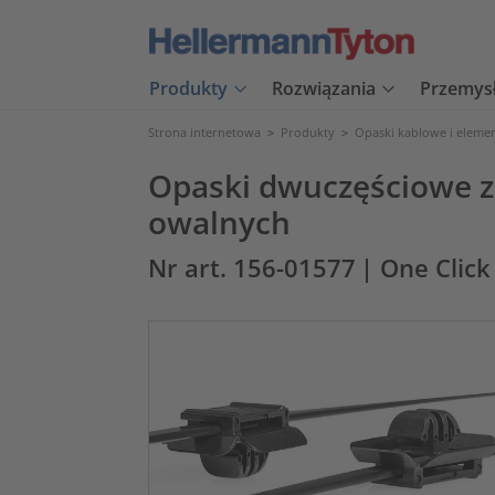
Produkty
Rozwiązania
Przemys
Strona internetowa
>
Produkty
>
Opaski kablowe i eleme
Opaski dwuczęściowe 
owalnych
Nr art. 156-01577
| One Cli