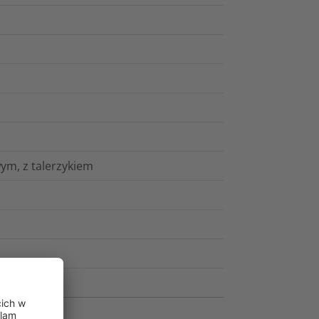
m, z talerzykiem
(PA66HS)