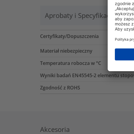
Aprobaty i Specyfikacje
Lo
Certyfikaty/Dopuszczenia
Materiał niebezpieczny
Temperatura robocza w °C
Wyniki badań EN45545-2 elementu stop
Zgodność z ROHS
Akcesoria