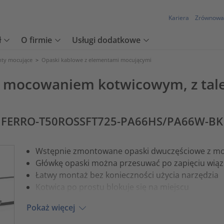
Kariera
Zrównowa
ł
O firmie
Usługi dodatkowe
nty mocujące
>
Opaski kablowe z elementami mocującymi
z mocowaniem kotwicowym, z tal
ck FERRO-T50ROSSFT725-PA66HS/PA66W-BK
Wstępnie zmontowane opaski dwuczęściowe z 
Główkę opaski można przesuwać po zapięciu wiąz
Łatwy montaż bez konieczności użycia narzędzia
Kotwica po prostu blokuje się na miejscu
Pokaż więcej