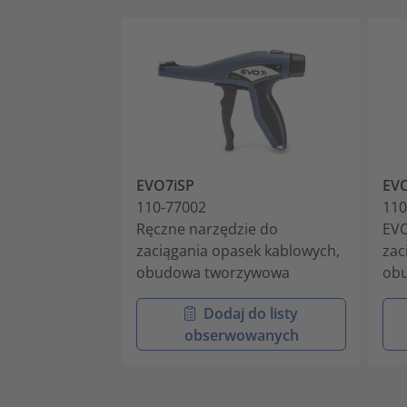
EVO7iSP
EVO
110-77002
110
Ręczne narzędzie do
EVO
zaciągania opasek kablowych,
zac
obudowa tworzywowa
ob
Dodaj do listy
obserwowanych