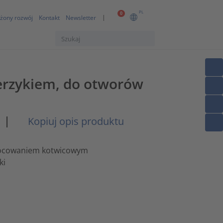
PL
0
żony rozwój
Kontakt
Newsletter
erzykiem, do otworów
|
Kopiuj opis produktu
mocowaniem kotwicowym
ki