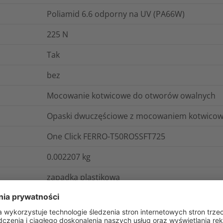
Poliamid 6.6 odporny na UV (PA66W)
225
N
Tak
bez
Mocowanie kotwicowe do otworów owalnych
Opaski dwuczęściowe z mocowaniem kotwicowy
One Click FERRO-T50ROSSFT725
0.002207
kg
zapadka plastikowa
Poliamid 6.6 odporny na wyższą temperaturę 