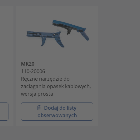
MK20
MK10-SB
110-20006
110-10001
Ręczne narzędzie do
Ręczne narzęd
zaciągania opasek kablowych,
zaciągania op
wersja prosta
z główką o nis
Dodaj do listy
Doda
obserwowanych
obser