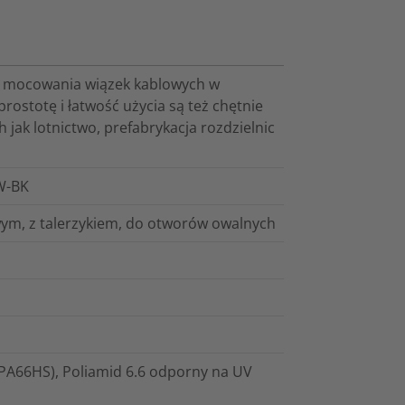
 i mocowania wiązek kablowych w
stotę i łatwość użycia są też chętnie
 jak lotnictwo, prefabrykacja rozdzielnic
W-BK
m, z talerzykiem, do otworów owalnych
PA66HS), Poliamid 6.6 odporny na UV