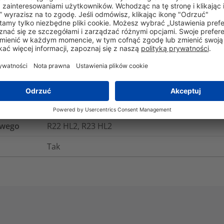
gistyka i opakowania
Więcej informacji
Nie
-40°C do +85°C, (+105°C, 500 h)
owego
R22 HL2, R23 HL2
Tak