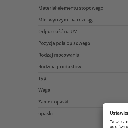
Materiał elementu stopowego
Min. wytrzym. na rozciąg.
Odporność na UV
Pozycja pola opisowego
Rodzaj mocowania
Rodzina produktów
Typ
Waga
Zamek opaski
opaski