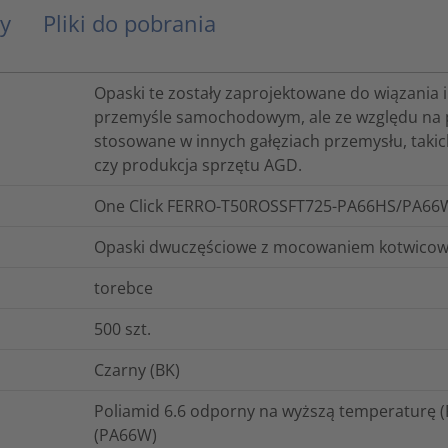
y
Pliki do pobrania
Opaski te zostały zaprojektowane do wiązania
przemyśle samochodowym, ale ze względu na pro
stosowane w innych gałęziach przemysłu, takich
czy produkcja sprzętu AGD.
One Click FERRO-T50ROSSFT725-PA66HS/PA66
Opaski dwuczęściowe z mocowaniem kotwicowy
torebce
500
szt.
Czarny (BK)
Poliamid 6.6 odporny na wyższą temperaturę (
(PA66W)