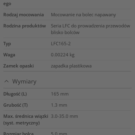
ego
Rodzaj mocowania
Mocowanie na bolec napawany
Rodzina produktów
Seria LFC do prowadzenia przewodów
blisko bolców
Typ
LFC165-2
Waga
0.00224
kg
Zamek opaski
zapadka plastikowa
Wymiary
Długość (L)
165
mm
Grubość (T)
1.3
mm
Max. średnica wiązki
3.0-35.0
mm
(syst. metryczny)
Rozmiar bolca
5.0 mm