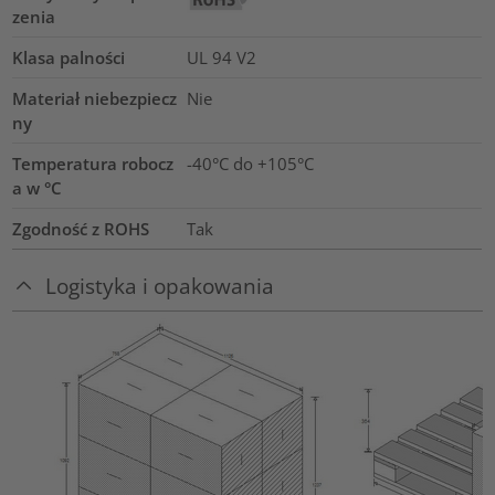
zenia
Klasa palności
UL 94 V2
Materiał niebezpiecz
Nie
ny
Temperatura robocz
-40°C do +105°C
a w °C
Zgodność z ROHS
Tak
Logistyka i opakowania