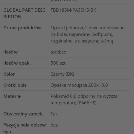
GLOBAL PART DESC
FBB185M-PA66HS-BK
RIPTION
Grupa produktów
Opaski jednoczęściowe montowane
na bolec napawany (Softpush),
rozpinalne, z elastyczną taśmą
Ilość w
torebce
Ilość w opak.
500
szt.
Kolor
Czarny (BK)
Krótki opis
Opaska mocująca 200x10,0
Materiał
Poliamid 6.6 odporny na wyższą
temperaturę (PA66HS)
Otwieralny zamek
Tak
Pozycja pola opisow
bez
ego