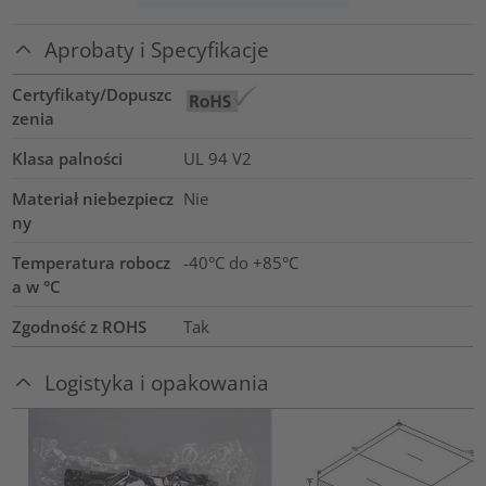
Aprobaty i Specyfikacje
Certyfikaty/Dopuszc
zenia
Klasa palności
UL 94 V2
Materiał niebezpiecz
Nie
ny
Temperatura robocz
-40°C do +85°C
a w °C
Zgodność z ROHS
Tak
Logistyka i opakowania