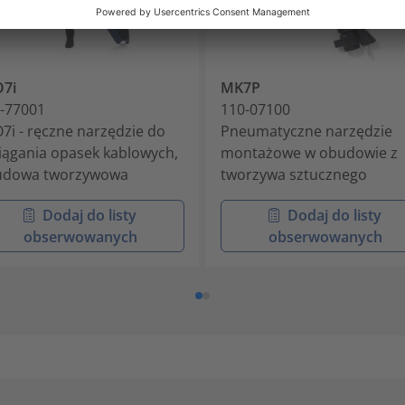
7i
MK7P
-77001
110-07100
7i - ręczne narzędzie do
Pneumatyczne narzędzie
iągania opasek kablowych,
montażowe w obudowie z
udowa tworzywowa
tworzywa sztucznego
Dodaj do listy
Dodaj do listy
obserwowanych
obserwowanych