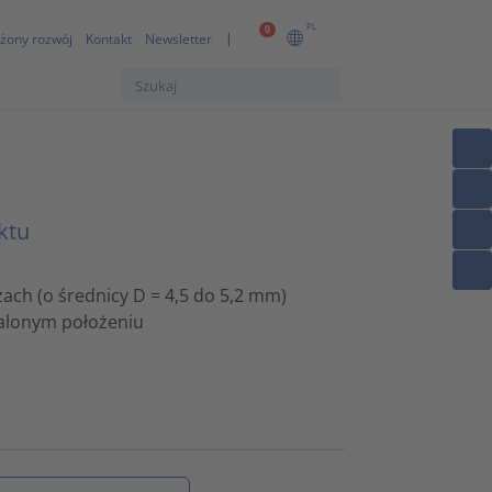
PL
0
żony rozwój
Kontakt
Newsletter
ktu
ach (o średnicy D = 4,5 do 5,2 mm)
talonym położeniu