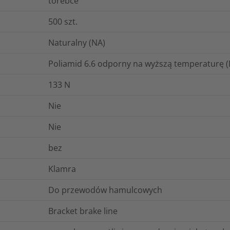
torebce
500
szt.
Naturalny (NA)
Poliamid 6.6 odporny na wyższą temperaturę 
133
N
Nie
Nie
bez
Klamra
Do przewodów hamulcowych
Bracket brake line