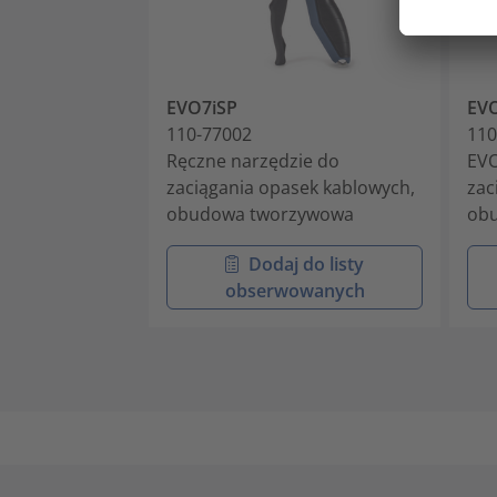
EVO7iSP
EVO
110-77002
110
Ręczne narzędzie do
EVO
zaciągania opasek kablowych,
zac
obudowa tworzywowa
ob
Dodaj do listy
obserwowanych