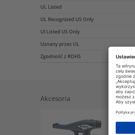
UL Listed
UL Recognized US Only
Ul Listed US Only
Uznany przez UL
Zgodność z ROHS
Akcesoria