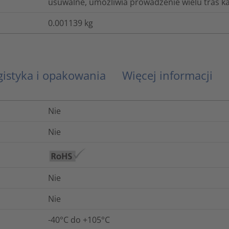
usuwalne, umożliwia prowadzenie wielu tras k
0.001139
kg
gistyka i opakowania
Więcej informacji
Nie
Nie
Nie
Nie
-40°C do +105°C