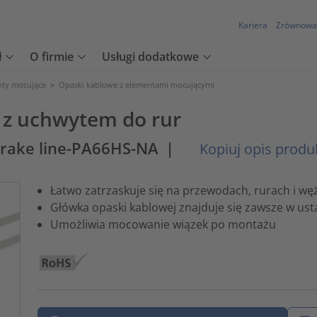
Kariera
Zrównowa
ł
O firmie
Usługi dodatkowe
nty mocujące
>
Opaski kablowe z elementami mocującymi
 z uchwytem do rur
brake line-PA66HS-NA
|
Kopiuj opis produ
Łatwo zatrzaskuje się na przewodach, rurach i węż
Główka opaski kablowej znajduje się zawsze w us
Umożliwia mocowanie wiązek po montażu