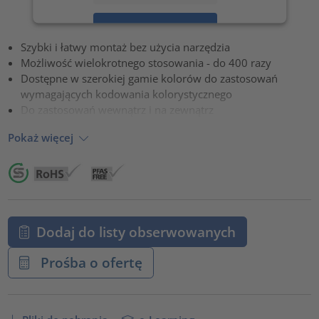
Zaakceptuj
Szybki i łatwy montaż bez użycia narzędzia
powered by
Usercentrics Consent Management Platform
Możliwość wielokrotnego stosowania - do 400 razy
Dostępne w szerokiej gamie kolorów do zastosowań
wymagających kodowania kolorystycznego
Do zastosowań wewnątrz i na zewnątrz
Pokaż więcej
Dodaj do listy obserwowanych
Prośba o ofertę