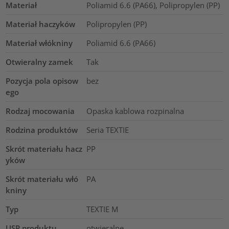
Materiał
Poliamid 6.6 (PA66), Polipropylen (PP)
Materiał haczyków
Polipropylen (PP)
Materiał włókniny
Poliamid 6.6 (PA66)
Otwieralny zamek
Tak
Pozycja pola opisow
bez
ego
Rodzaj mocowania
Opaska kablowa rozpinalna
Rodzina produktów
Seria TEXTIE
Skrót materiału hacz
PP
yków
Skrót materiału włó
PA
kniny
Typ
TEXTIE M
USP produktu
otwieralne