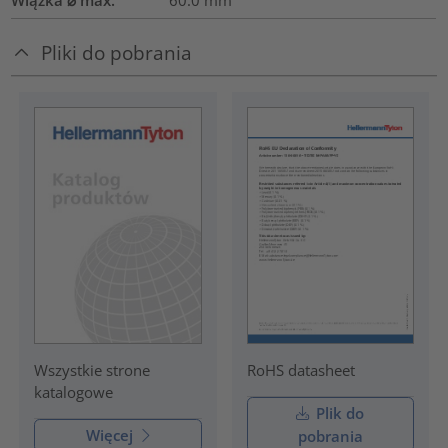
Wiązka ⌀ max.
60.0
mm
Pliki do pobrania
RoHS datasheet
Wszystkie strone
katalogowe
Plik do
Więcej
pobrania