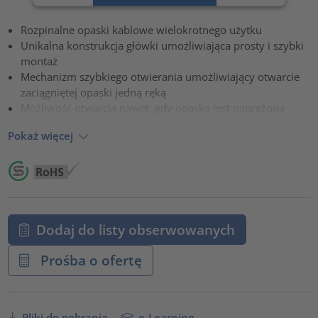
Zaakceptuj
Rozpinalne opaski kablowe wielokrotnego użytku
powered by
Usercentrics Consent Management Platform
Unikalna konstrukcja główki umożliwiająca prosty i szybki
montaż
Mechanizm szybkiego otwierania umożliwiający otwarcie
zaciągniętej opaski jedną ręką
Możliwość otwarcia nawet, gdy opaska jest naprężona
Pokaż więcej
Dodaj do listy obserwowanych
Prośba o ofertę
Pliki do pobrania
e-Learning