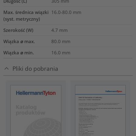
Długość (L)
305
mm
Max. średnica wiązki
16.0-80.0
mm
(syst. metryczny)
Szerokość (W)
4.7
mm
Wiązka ⌀ max.
80.0
mm
Wiązka ⌀ min.
16.0
mm
Pliki do pobrania