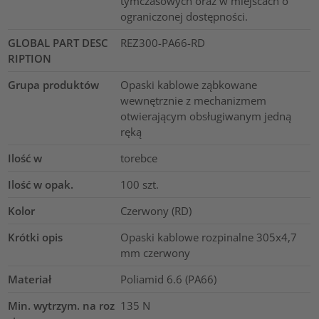
tymczasowych oraz w miejscach o
ograniczonej dostępności.
GLOBAL PART DESC
REZ300-PA66-RD
RIPTION
Grupa produktów
Opaski kablowe ząbkowane
wewnętrznie z mechanizmem
otwierającym obsługiwanym jedną
ręką
Ilość w
torebce
Ilość w opak.
100
szt.
Kolor
Czerwony (RD)
Krótki opis
Opaski kablowe rozpinalne 305x4,7
mm czerwony
Materiał
Poliamid 6.6 (PA66)
Min. wytrzym. na roz
135
N