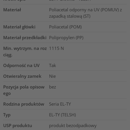
Materiał
Poliacetal odporny na UV (POMUV) z
zapadką stalową (ST)
Materiał główki
Poliacetal (POM)
Materiał przedkładki
Polipropylen (PP)
Min. wytrzym. na roz
1115
N
ciąg.
Odporność na UV
Tak
Otwieralny zamek
Nie
Pozycja pola opisow
bez
ego
Rodzina produktów
Seria EL-TY
Typ
EL-TY (TELSH)
USP produktu
produkt bezodpadkowy