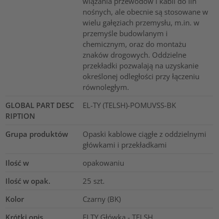
wiązania przewodów i kabli do lin
nośnych, ale obecnie są stosowane w
wielu gałęziach przemysłu, m.in. w
przemyśle budowlanym i
chemicznym, oraz do montażu
znaków drogowych. Oddzielne
przekładki pozwalają na uzyskanie
określonej odległości przy łączeniu
równoległym.
GLOBAL PART DESC
EL-TY (TELSH)-POMUVSS-BK
RIPTION
Grupa produktów
Opaski kablowe ciągłe z oddzielnymi
główkami i przekładkami
Ilość w
opakowaniu
Ilość w opak.
25
szt.
Kolor
Czarny (BK)
Krótki opis
ELTY Główka - TELSH