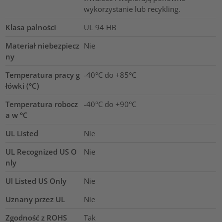
wykorzystanie lub recykling.
Klasa palności
UL 94 HB
Materiał niebezpiecz
Nie
ny
Temperatura pracy g
-40°C do +85°C
łówki (°C)
Temperatura robocz
-40°C do +90°C
a w °C
UL Listed
Nie
UL Recognized US O
Nie
nly
Ul Listed US Only
Nie
Uznany przez UL
Nie
Zgodność z ROHS
Tak