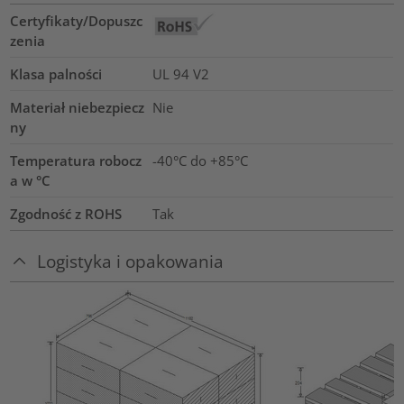
Certyfikaty/Dopuszc
zenia
Klasa palności
UL 94 V2
Materiał niebezpiecz
Nie
ny
Temperatura robocz
-40°C do +85°C
a w °C
Zgodność z ROHS
Tak
Logistyka i opakowania