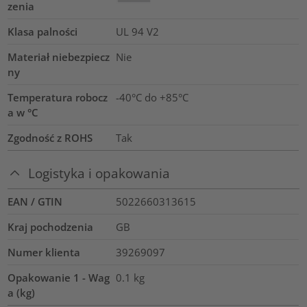
zenia
Klasa palności
UL 94 V2
Materiał niebezpiecz
Nie
ny
Temperatura robocz
-40°C do +85°C
a w °C
Zgodność z ROHS
Tak
Logistyka i opakowania
EAN / GTIN
5022660313615
Kraj pochodzenia
GB
Numer klienta
39269097
Opakowanie 1 - Wag
0.1
kg
a (kg)