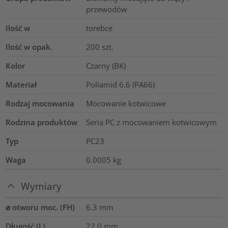
przewodów
Ilość w
torebce
Ilość w opak.
200
szt.
Kolor
Czarny (BK)
Materiał
Poliamid 6.6 (PA66)
Rodzaj mocowania
Mocowanie kotwicowe
Rodzina produktów
Seria PC z mocowaniem kotwicowym
Typ
PC23
Waga
0.0005
kg
Wymiary
⌀ otworu moc. (FH)
6.3 mm
Długość (L)
22.0
mm