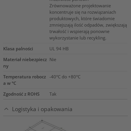
Zrównoważone projektowanie
koncentruje się na rozwiązaniach
produktowych, które świadomie
zmniejszają ilość odpadów, zwiększają
trwałość i wspierają ponowne
wykorzystanie lub recykling.
Klasa palności
UL 94 HB
Materiał niebezpiecz
Nie
ny
Temperatura robocz
-40°C do +80°C
a w °C
Zgodność z ROHS
Tak
Logistyka i opakowania