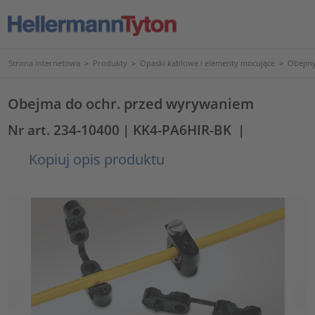
Strona internetowa
>
Produkty
>
Opaski kablowe i elementy mocujące
>
Obejmy
Obejma do ochr. przed wyrywaniem
Nr art. 234-10400
| KK4-PA6HIR-BK
|
Kopiuj opis produktu