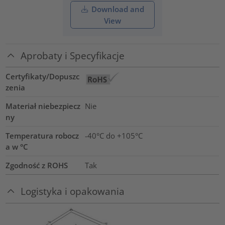
Download and
View
Aprobaty i Specyfikacje
Certyfikaty/Dopuszc
zenia
Materiał niebezpiecz
Nie
ny
Temperatura robocz
-40°C do +105°C
a w °C
Zgodność z ROHS
Tak
Logistyka i opakowania