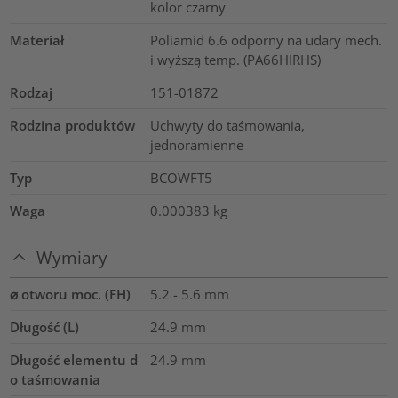
kolor czarny
Materiał
Poliamid 6.6 odporny na udary mech.
i wyższą temp. (PA66HIRHS)
Rodzaj
151-01872
Rodzina produktów
Uchwyty do taśmowania,
jednoramienne
Typ
BCOWFT5
Waga
0.000383
kg
Wymiary
⌀ otworu moc. (FH)
5.2 - 5.6 mm
Długość (L)
24.9
mm
Długość elementu d
24.9
mm
o taśmowania