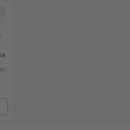
-SR
y i