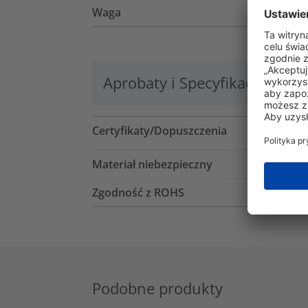
Waga
Aprobaty i Specyfikacje
Lo
Certyfikaty/Dopuszczenia
Materiał niebezpieczny
Zgodność z ROHS
Podobne produkty