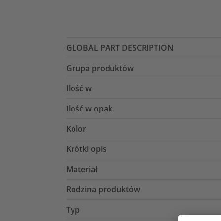
GLOBAL PART DESCRIPTION
Grupa produktów
Ilość w
Ilość w opak.
Kolor
Krótki opis
Materiał
Rodzina produktów
Typ