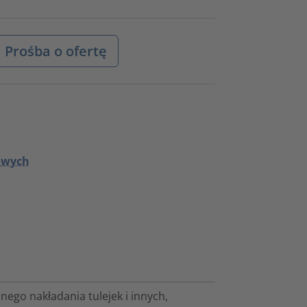
Prośba o ofertę
rowych
ego nakładania tulejek i innych,