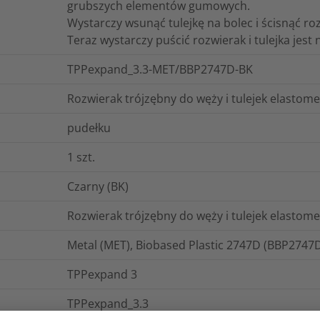
grubszych elementów gumowych.
Wystarczy wsunąć tulejkę na bolec i ścisnąć ro
Teraz wystarczy puścić rozwierak i tulejka jest
TPPexpand_3.3-MET/BBP2747D-BK
Rozwierak trójzębny do węży i tulejek elastom
pudełku
1
szt.
Czarny (BK)
Rozwierak trójzębny do węży i tulejek elasto
Metal (MET), Biobased Plastic 2747D (BBP2747
TPPexpand 3
TPPexpand_3.3