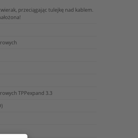
zwierak, przeciągając tulejkę nad kablem.
 nałożona!
erowych
merowych TPPexpand 3.3
D)