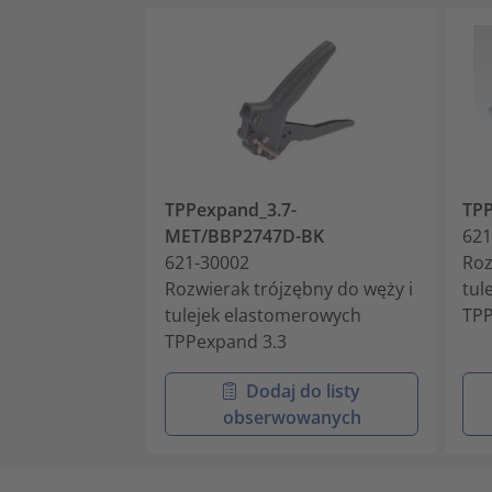
TPPexpand_3.7-
TPP
MET/BBP2747D-BK
621
621-30002
Roz
Rozwierak trójzębny do węży i
tul
tulejek elastomerowych
TPP
TPPexpand 3.3
Dodaj do listy
obserwowanych