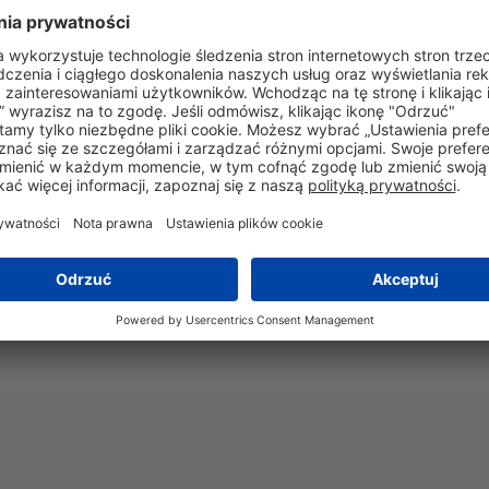
0.102
kg
gistyka i opakowania
Więcej informacji
Nie
Tak