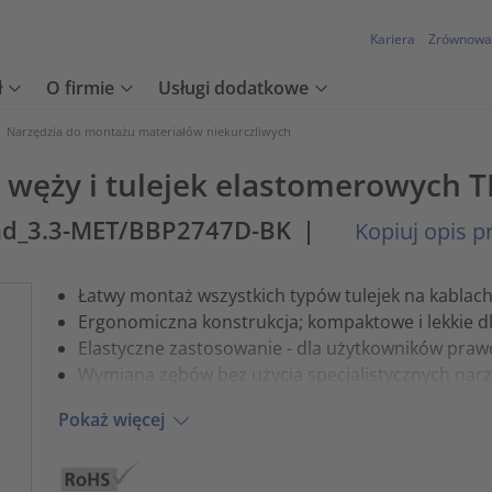
Kariera
Zrównowa
ł
O firmie
Usługi dodatkowe
>
Narzędzia do montażu materiałów niekurczliwych
 węży i tulejek elastomerowych 
nd_3.3-MET/BBP2747D-BK
|
Kopiuj opis p
Łatwy montaż wszystkich typów tulejek na kablac
Ergonomiczna konstrukcja; kompaktowe i lekkie 
Elastyczne zastosowanie - dla użytkowników praw
Wymiana zębów bez użycia specjalistycznych narz
Pokaż więcej