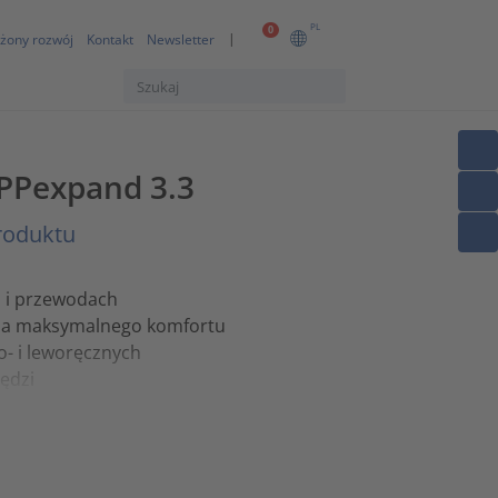
PL
0
żony rozwój
Kontakt
Newsletter
TPPexpand 3.3
roduktu
h i przewodach
dla maksymalnego komfortu
o- i leworęcznych
ędzi