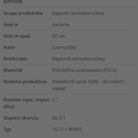
RIPTION
Grupa produktów
Kapturki termokurczliwe
Ilość w
kartonie
Ilość w opak.
60
szt.
Kolor
Czarny (BK)
Krótki opis
Kapturek termokurczliwy
Materiał
Poliolefina usieciowana (PO-X)
Rodzina produktów
Helashrink seria 1600 - do niskich
napięć
Rozmiar (syst. imperi
3
"
alny)
Stopień skurczu
do 3:1
Typ
1617-1-B5W2