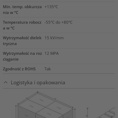
Min. temp. obkurcza
+135°C
nia w °C
Temperatura robocz
-55°C do +80°C
a w °C
Wytrzymałość dielek
15
kV/mm
tryczna
Wytrzymałość na roz
12
MPA
ciąganie
Zgodność z ROHS
Tak
Logistyka i opakowania