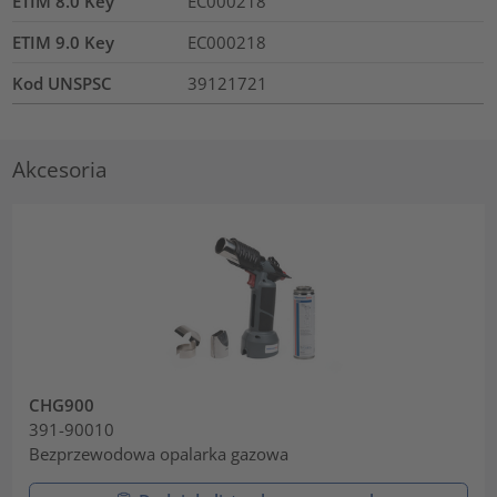
ETIM 8.0 Key
EC000218
ETIM 9.0 Key
EC000218
Kod UNSPSC
39121721
Akcesoria
CHG900
391-90010
Bezprzewodowa opalarka gazowa