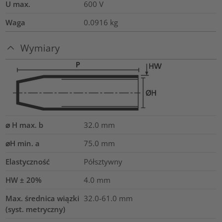
U max.
600
V
Waga
0.0916
kg
Wymiary
⌀ H max. b
32.0
mm
⌀H min. a
75.0
mm
Elastyczność
Półsztywny
HW ± 20%
4.0
mm
Max. średnica wiązki
32.0-61.0
mm
(syst. metryczny)