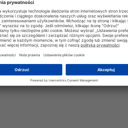
VG 95343 T06 F 011 A
-75°C do +150°C
14
kV/mm
15
MPA
Tak