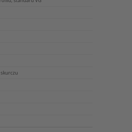
rofilu, standard VG
ń skurczu