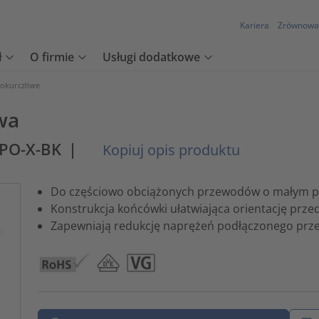
Kariera
Zrównowa
ł
O firmie
Usługi dodatkowe
mokurczliwe
wa
-PO-X-BK
|
Kopiuj opis produktu
Do częściowo obciążonych przewodów o małym p
Konstrukcja końcówki ułatwiająca orientację prz
Zapewniają redukcję naprężeń podłączonego pr