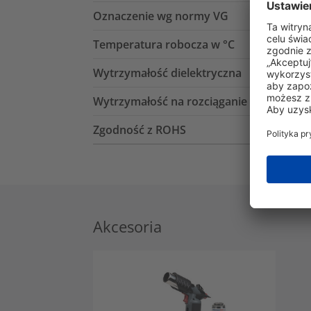
Oznaczenie wg normy VG
Temperatura robocza w °C
Wytrzymałość dielektryczna
Wytrzymałość na rozciąganie
Zgodność z ROHS
Akcesoria