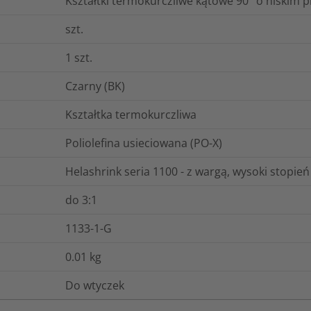
Kształtki termokurczliwe kątowe 90° o niskim p
szt.
1
szt.
Czarny (BK)
Kształtka termokurczliwa
Poliolefina usieciowana (PO-X)
Helashrink seria 1100 - z wargą, wysoki stopie
do 3:1
1133-1-G
0.01
kg
Do wtyczek