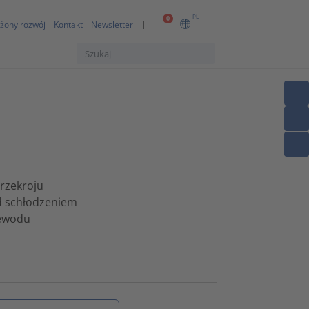
PL
0
żony rozwój
Kontakt
Newsletter
rzekroju
ed schłodzeniem
zewodu