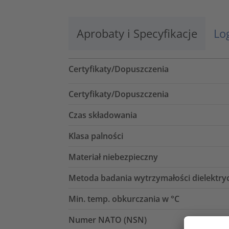
Aprobaty i Specyfikacje
Lo
Certyfikaty/Dopuszczenia
Certyfikaty/Dopuszczenia
Czas składowania
Klasa palności
Materiał niebezpieczny
Metoda badania wytrzymałości dielektry
Min. temp. obkurczania w °C
Numer NATO (NSN)