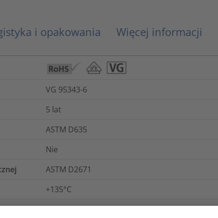
gistyka i opakowania
Więcej informacji
VG 95343-6
5 lat
ASTM D635
Nie
cznej
ASTM D2671
+135°C
5970-12-305-9877