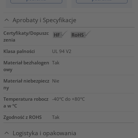
Aprobaty i Specyfikacje
Certyfikaty/Dopuszc
zenia
Klasa palności
UL 94 V2
Materiał bezhalogen
Tak
owy
Materiał niebezpiecz
Nie
ny
Temperatura robocz
-40°C do +80°C
a w °C
Zgodność z ROHS
Tak
Logistyka i opakowania