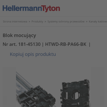
Strona internetowa
>
Produkty
>
Systemy ochrony przewodów
>
Kanały kablowe
Blok mocujący
Nr art. 181-45130
| HTWD-RB-PA66-BK
|
Kopiuj opis produktu