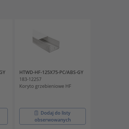
GY
HTWD-HF-125X75-PC/ABS-GY
HTWD-HF-25X
183-12257
183-12525
Koryto grzebieniowe HF
Korytko grzeb
mm, 2000 mm, 
szary
Dodaj do listy
Doda
obserwowanych
obser