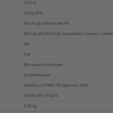
24.0
m
Szary (GY)
Koryto grzebieniowe HF
Blenda akrylonitrylo-butadieno-styrenu z poli
Nie
Tak
Mocowanie śrubowe
Grzebieniowe
HelaDuct HTWD-HF (wymiary DIN)
HTWD-HF-37.5X75
0.38
kg