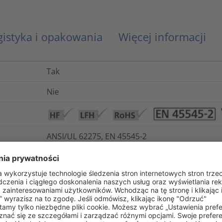
gistyka i opakowania
Więcej informacji
Tak
Nie
ANSI/UL 62275, EN 45545-2
UL 94 V0
Tak
Nie
Tak