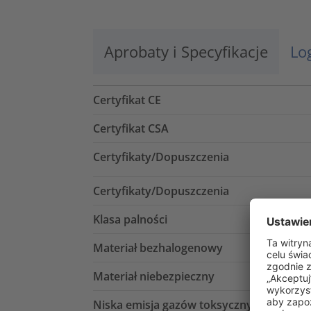
Aprobaty i Specyfikacje
Lo
Certyfikat CE
Certyfikat CSA
Certyfikaty/Dopuszczenia
Certyfikaty/Dopuszczenia
Klasa palności
Materiał bezhalogenowy
Materiał niebezpieczny
Niska emisja gazów toksycznych (LFH)