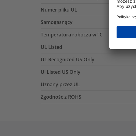
Numer pliku UL
Samogasnący
Temperatura robocza w °C
UL Listed
UL Recognized US Only
Ul Listed US Only
Uznany przez UL
Zgodność z ROHS