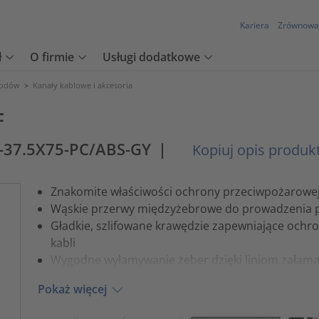
Kariera
Zrównowa
ł
O firmie
Usługi dodatkowe
wodów
>
Kanały kablowe i akcesoria
F
-37.5X75-PC/ABS-GY
|
Kopiuj opis produk
Znakomite właściwości ochrony przeciwpożarowe
Wąskie przerwy międzyżebrowe do prowadzenia 
Gładkie, szlifowane krawędzie zapewniające ochr
kabli
Wygodne wyłamywanie żeber dzięki liniom załama
Pokaż więcej