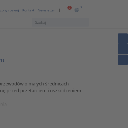
PL
0
żony rozwój
Kontakt
Newsletter
tu
j
przewodów o małych średnicach
onę przed przetarciem i uszkodzeniem
nia