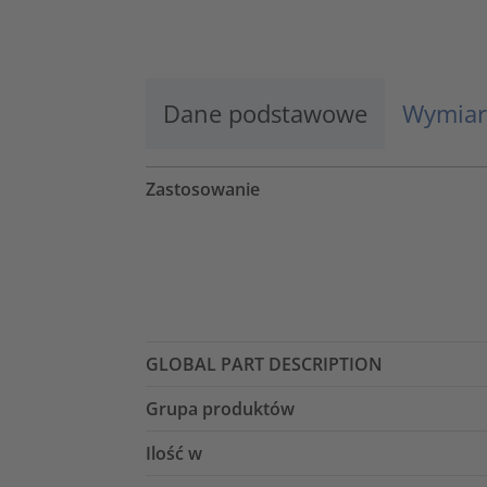
Więcej informacji
Zaakceptuj
Dane podstawowe
Wymiar
powered by
Usercentrics Consent
Management Platform
Zastosowanie
GLOBAL PART DESCRIPTION
Grupa produktów
Ilość w