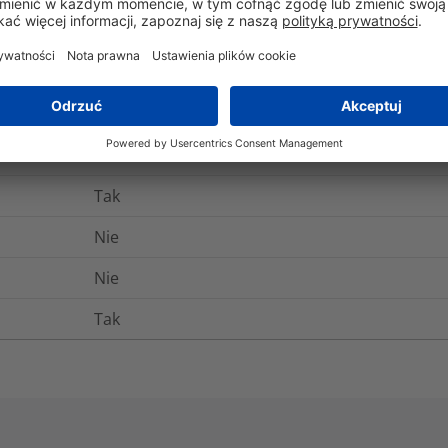
E357929
Tak
-25°C do +90°C
Nie
Tak
Nie
Nie
Tak