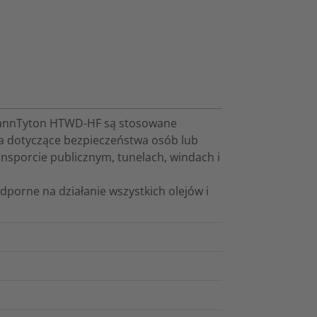
mannTyton HTWD-HF są stosowane
ia dotyczące bezpieczeństwa osób lub
nsporcie publicznym, tunelach, windach i
porne na działanie wszystkich olejów i