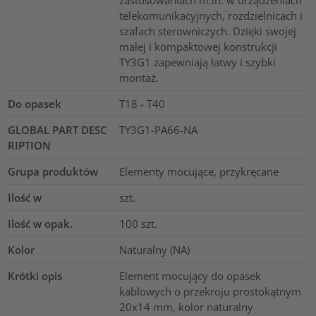
zastosowaniach m.in. w urządzeniach
telekomunikacyjnych, rozdzielnicach i
szafach sterowniczych. Dzięki swojej
małej i kompaktowej konstrukcji
TY3G1 zapewniają łatwy i szybki
montaż.
Do opasek
T18 - T40
GLOBAL PART DESC
TY3G1-PA66-NA
RIPTION
Grupa produktów
Elementy mocujące, przykręcane
Ilość w
szt.
Ilość w opak.
100
szt.
Kolor
Naturalny (NA)
Krótki opis
Element mocujący do opasek
kablowych o przekroju prostokątnym
20x14 mm, kolor naturalny