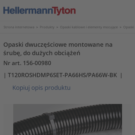
Strona internetowa
>
Produkty
>
Opaski kablowe i elementy mocujące
>
Opaski
Opaski dwuczęściowe montowane na
śrubę, do dużych obciążeń
Nr art. 156-00980
| T120ROSHDMP6SET-PA66HS/PA66W-BK
|
Kopiuj opis produktu