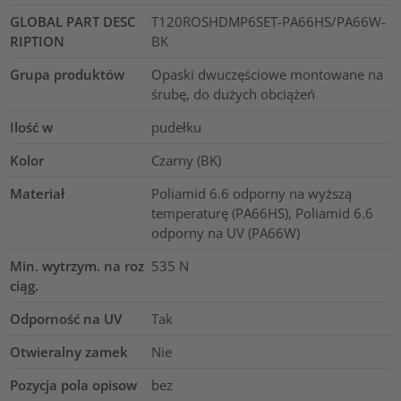
GLOBAL PART DESC
T120ROSHDMP6SET-PA66HS/PA66W-
RIPTION
BK
Grupa produktów
Opaski dwuczęściowe montowane na
śrubę, do dużych obciążeń
Ilość w
pudełku
Kolor
Czarny (BK)
Materiał
Poliamid 6.6 odporny na wyższą
temperaturę (PA66HS), Poliamid 6.6
odporny na UV (PA66W)
Min. wytrzym. na roz
535
N
ciąg.
Odporność na UV
Tak
Otwieralny zamek
Nie
Pozycja pola opisow
bez