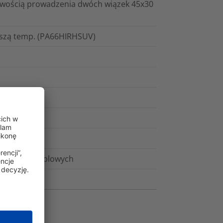
iwością prowadzenia dwóch wiązek 45x30
ższą temp. (PA66HIRHSUV)
ielu tras kablowych