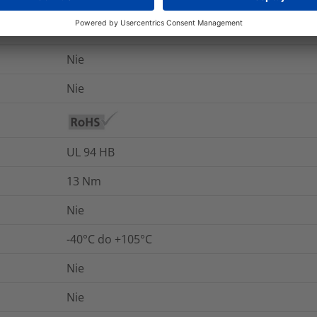
gistyka i opakowania
Więcej informacji
Nie
Nie
UL 94 HB
13
Nm
Nie
-40°C do +105°C
Nie
Nie