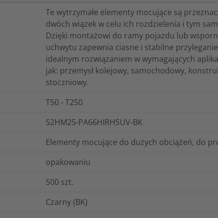
Te wytrzymałe elementy mocujące są przezna
dwóch wiązek w celu ich rozdzielenia i tym sam
Dzięki montażowi do ramy pojazdu lub wspornik
uchwytu zapewnia ciasne i stabilne przyleganie
idealnym rozwiązaniem w wymagających aplika
jak: przemysł kolejowy, samochodowy, konstruk
stoczniowy.
T50 - T250
S2HM25-PA66HIRHSUV-BK
Elementy mocujące do dużych obciążeń, do p
opakowaniu
500
szt.
Czarny (BK)