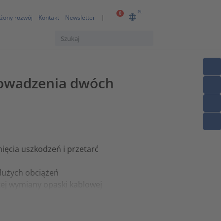
PL
0
żony rozwój
Kontakt
Newsletter
rowadzenia dwóch
ięcia uszkodzeń i przetarć
dużych obciążeń
tej wymiany opaski kablowej