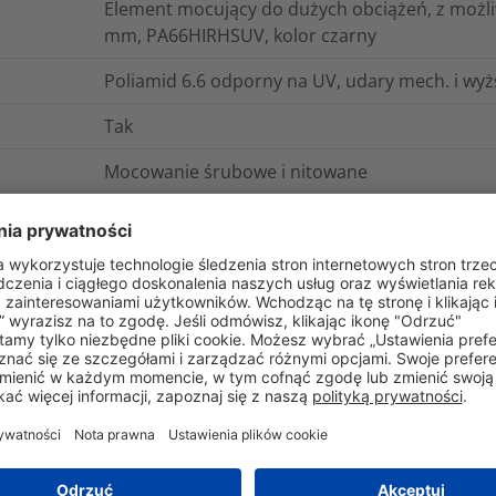
Element mocujący do dużych obciążeń, z możl
mm, PA66HIRHSUV, kolor czarny
Poliamid 6.6 odporny na UV, udary mech. i wy
Tak
Mocowanie śrubowe i nitowane
S2CM25 z ochroną przed odkręceniem
S2HM25
#1/4" (M6) Wkręt
absorbujące drgania, umożliwia prowadzenie w
0.00988
kg