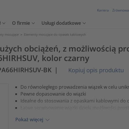
Kariera
Zrównowa
ł
O firmie
Usługi dodatkowe
nty mocujące
>
Elementy mocujące do opasek kablowych
użych obciążeń, z możliwością p
HIRHSUV, kolor czarny
PA66HIRHSUV-BK
|
Kopiuj opis produktu
Do równoległego prowadzenia wiązek w celu unikn
Pewne dopasowanie do wiązki
Idealne do stosowania z opaskami kablowymi do 
Łatwe serwisowanie wiązki dzięki możliwości pros
Pokaż więcej