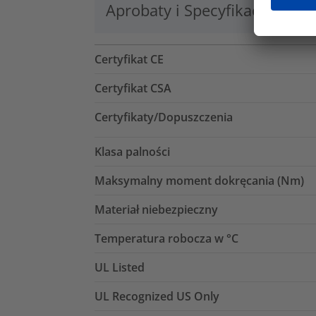
Aprobaty i Specyfikacje
Lo
Certyfikat CE
Certyfikat CSA
Certyfikaty/Dopuszczenia
Klasa palności
Maksymalny moment dokręcania (Nm)
Materiał niebezpieczny
Temperatura robocza w °C
UL Listed
UL Recognized US Only