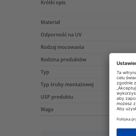
Krótki opis
Materiał
Odporność na UV
Rodzaj mocowania
Rodzina produktów
Typ
Typ śruby montażowej
USP produktu
Waga