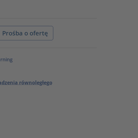
Prośba o ofertę
rning
adzenia równoległego