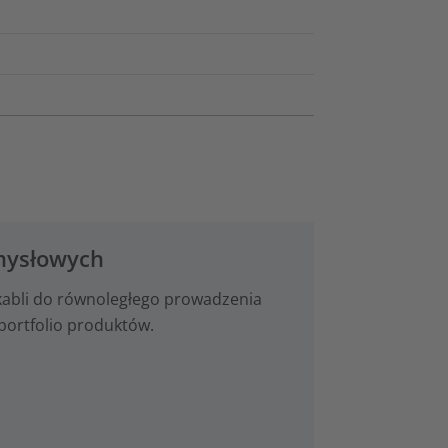
emysłowych
 kabli do równoległego prowadzenia
portfolio produktów.