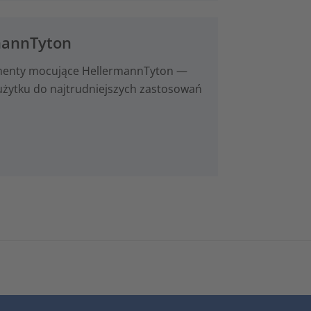
mannTyton
lementy mocujące HellermannTyton —
użytku do najtrudniejszych zastosowań