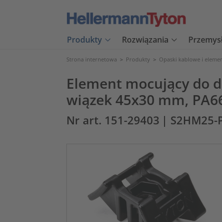
Produkty
Rozwiązania
Przemys
Strona internetowa
>
Produkty
>
Opaski kablowe i eleme
Element mocujący do d
wiązek 45x30 mm, PA66
Nr art. 151-29403
| S2HM25-