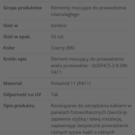
Grupa produktów
Elementy mocujące do prowadzenia
równoległego
Ilość w
torebce
Ilość w opak.
50
szt.
Kolor
Czarny (BK)
Krótki opis
Element mocujący do prowadzenia
wielu przewodów - QGDHC5.2-8.0M-
PA11
Materiał
Poliamid 11 (PA11)
Odporność na UV
Tak
Opis produktu
Rozwiązanie do zarządzania kablami w
panelach fotowoltaicznych QwicGrip
zapewnia szybką i łatwą instalację,
zapewniając bezpieczne prowadzenie
różnych typów kabli o różnych