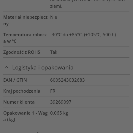
ziemi.
Materiał niebezpiecz
Nie
ny
Temperatura robocz
-40°C do +85°C, (+105°C, 500 h)
a w °C
Zgodność z ROHS
Tak
Logistyka i opakowania
EAN / GTIN
6005243032683
Kraj pochodzenia
FR
Numer klienta
39269097
Opakowanie 1 - Wag
0.065
kg
a (kg)