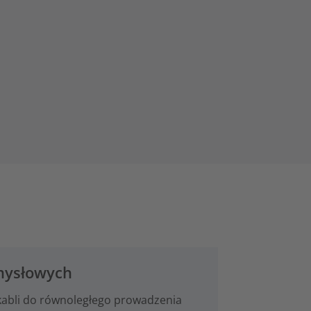
emysłowych
 kabli do równoległego prowadzenia