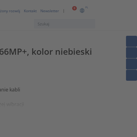
PL
0
żony rozwój
Kontakt
Newsletter
6MP+, kolor niebieski
nie kabli
j wibracji