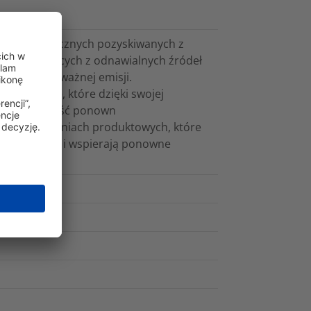
tworzyw sztucznych pozyskiwanych z
h, pochodzących z odnawialnych źródeł
ższej równoważnej emisji.
roduktowe, które dzięki swojej
erają możliwość ponown
na rozwiązaniach produktowych, które
ają trwałość i wspierają ponowne