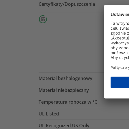
Certyfikaty/Dopuszczenia
Materiał bezhalogenowy
Materiał niebezpieczny
Temperatura robocza w °C
UL Listed
UL Recognized US Only