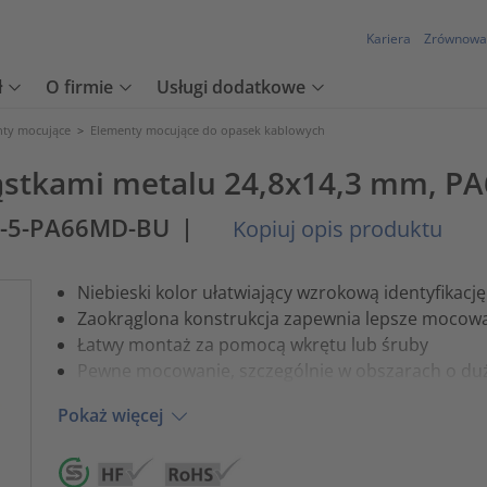
Kariera
Zrównowa
ł
O firmie
Usługi dodatkowe
nty mocujące
>
Elementy mocujące do opasek kablowych
ąstkami metalu 24,8x14,3 mm, PA6
-5-PA66MD-BU
|
Kopiuj opis produktu
Niebieski kolor ułatwiający wzrokową identyfikację
Zaokrąglona konstrukcja zapewnia lepsze mocowa
Łatwy montaż za pomocą wkrętu lub śruby
Pewne mocowanie, szczególnie w obszarach o duże
Pokaż więcej