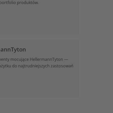
portfolio produktów.
mannTyton
lementy mocujące HellermannTyton —
użytku do najtrudniejszych zastosowań