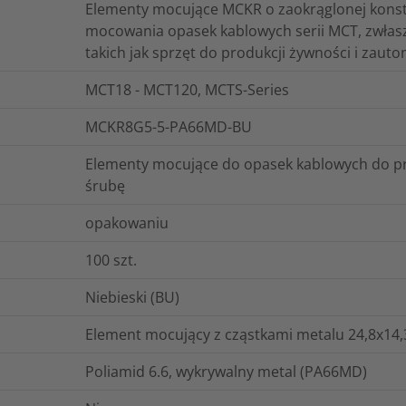
Elementy mocujące MCKR o zaokrąglonej konstru
mocowania opasek kablowych serii MCT, zwłasz
takich jak sprzęt do produkcji żywności i zau
MCT18 - MCT120, MCTS-Series
MCKR8G5-5-PA66MD-BU
Elementy mocujące do opasek kablowych do 
śrubę
opakowaniu
100
szt.
Niebieski (BU)
Element mocujący z cząstkami metalu 24,8x14,
Poliamid 6.6, wykrywalny metal (PA66MD)