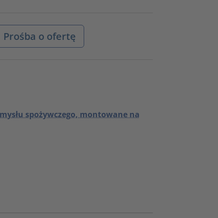
Prośba o ofertę
emysłu spożywczego, montowane na