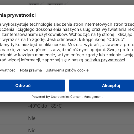
Produkty z kategorii Source są wytwarzane z 
recyklingu odpadów lub ze środowisk morskic
roślinnych lub wykorzystujących materiały o ni
HellermannTyton oferuje również rozwiązania p
konstrukcji zmniejszają ilość odpadów i wspi
Zrównoważone projektowanie koncentruje się 
świadomie zmniejszają ilość odpadów, zwiększ
wykorzystanie lub recykling.
Tak
Nie
-40°C do +85°C
Nie
Nie