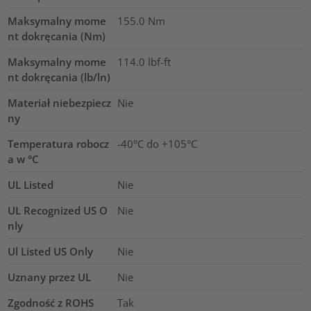
Maksymalny mome
155.0
Nm
nt dokręcania (Nm)
Maksymalny mome
114.0
lbf-ft
nt dokręcania (lb/ln)
Materiał niebezpiecz
Nie
ny
Temperatura robocz
-40°C do +105°C
a w °C
UL Listed
Nie
UL Recognized US O
Nie
nly
Ul Listed US Only
Nie
Uznany przez UL
Nie
Zgodność z ROHS
Tak