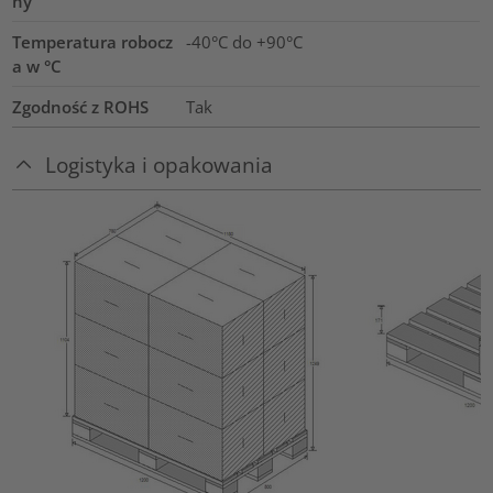
ny
Temperatura robocz
-40°C do +90°C
a w °C
Zgodność z ROHS
Tak
Logistyka i opakowania