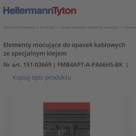
Strona internetowa
>
Produkty
>
Opaski kablowe i elementy mocujące
>
Elemen
Elementy mocujące do opasek kablowych
ze specjalnym klejem
Nr art. 151-03669
| FMB4APT-A-PA66HS-BK
|
Kopiuj opis produktu