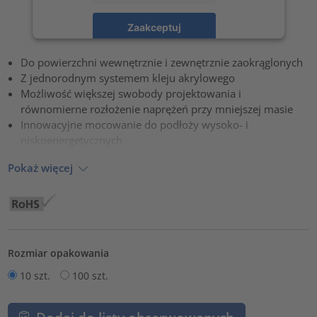
Zaakceptuj
powered by
Usercentrics Consent Management Platform
Do powierzchni wewnętrznie i zewnętrznie zaokrąglonych
Z jednorodnym systemem kleju akrylowego
Możliwość większej swobody projektowania i
równomierne rozłożenie naprężeń przy mniejszej masie
Innowacyjne mocowanie do podłoży wysoko- i
niskoenergetycznych
Pokaż więcej
Rozmiar opakowania
10 szt.
100 szt.