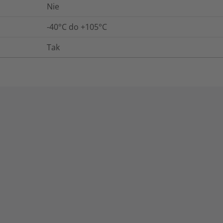
Nie
-40°C do +105°C
Tak