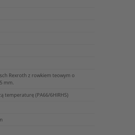
osch Rexroth z rowkiem teowym o
45 mm.
szą temperaturę (PA66/6HIRHS)
mm