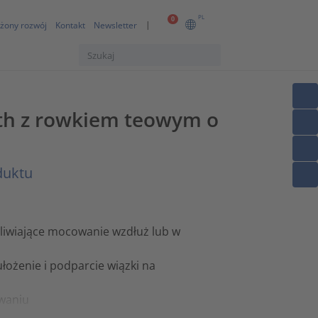
PL
0
żony rozwój
Kontakt
Newsletter
oth z rowkiem teowym o
duktu
iwiające mocowanie wzdłuż lub w
łożenie i podparcie wiązki na
owaniu