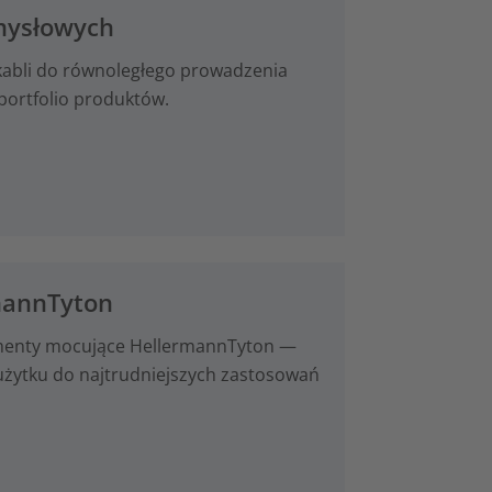
emysłowych
 kabli do równoległego prowadzenia
portfolio produktów.
mannTyton
lementy mocujące HellermannTyton —
użytku do najtrudniejszych zastosowań