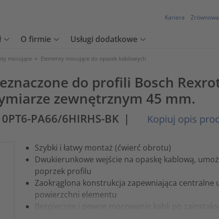
Kariera
Zrównowa
ł
O firmie
Usługi dodatkowe
nty mocujące
>
Elementy mocujące do opasek kablowych
eznaczone do profili Bosch Rexr
wymiarze zewnętrznym 45 mm.
0PT6-PA66/6HIRHS-BK
|
Kopiuj opis pro
Szybki i łatwy montaż (ćwierć obrotu)
Dwukierunkowe wejście na opaskę kablową, umożl
poprzek profilu
Zaokrąglona konstrukcja zapewniająca centralne u
powierzchni elementu
Bezpieczne i pewne mocowanie kabli po zainstal