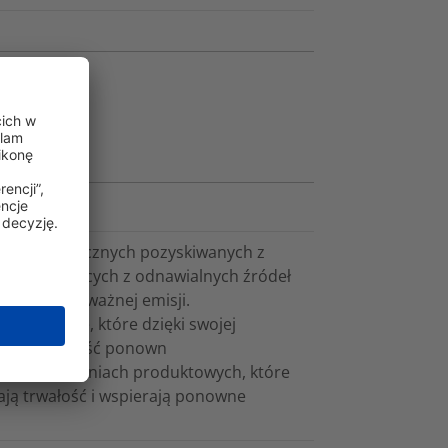
tworzyw sztucznych pozyskiwanych z
h, pochodzących z odnawialnych źródeł
ższej równoważnej emisji.
roduktowe, które dzięki swojej
erają możliwość ponown
na rozwiązaniach produktowych, które
ają trwałość i wspierają ponowne