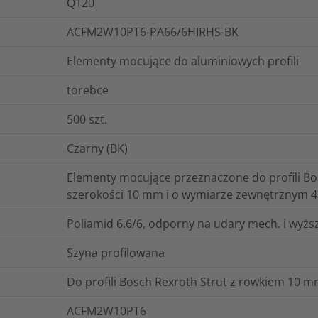
Q120
ACFM2W10PT6-PA66/6HIRHS-BK
Elementy mocujące do aluminiowych profili
torebce
500
szt.
Czarny (BK)
Elementy mocujące przeznaczone do profili B
szerokości 10 mm i o wymiarze zewnętrznym 
Poliamid 6.6/6, odporny na udary mech. i wyż
Szyna profilowana
Do profili Bosch Rexroth Strut z rowkiem 10 
ACFM2W10PT6