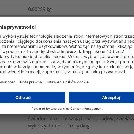
0.00289
kg
gistyka i opakowania
Więcej informacji
Produkty z kategorii Source są wytwarzane z 
recyklingu odpadów lub ze środowisk morskic
roślinnych lub wykorzystujących materiały o ni
HellermannTyton oferuje również rozwiązania p
konstrukcji zmniejszają ilość odpadów i wspi
Zrównoważone projektowanie koncentruje się 
świadomie zmniejszają ilość odpadów, zwiększ
wykorzystanie lub recykling.