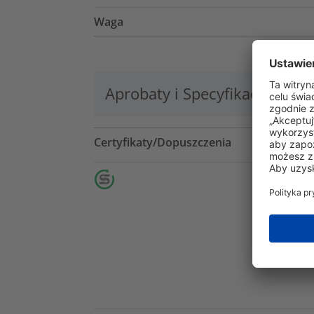
Waga
Aprobaty i Specyfikacje
Lo
Certyfikaty/Dopuszczenia