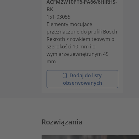
ACFM2W10PT6-PA66/6HIRHS-
BK
151-03055
Elementy mocujące
przeznaczone do profili Bosch
Rexroth z rowkiem teowym o
szerokości 10 mm i o
wymiarze zewnętrznym 45
mm.
Dodaj do listy
obserwowanych
Rozwiązania