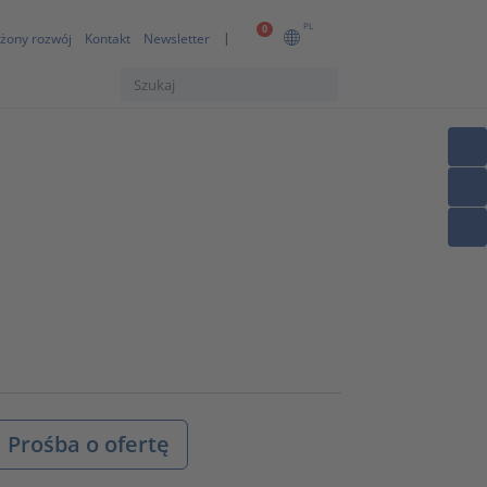
PL
0
żony rozwój
Kontakt
Newsletter
Prośba o ofertę