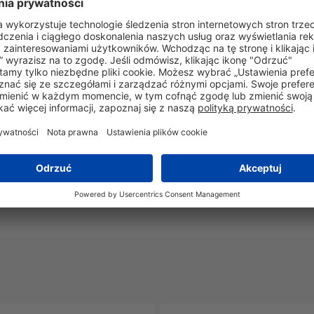
Tak
Tak
Nie
-100°C do +300°C
Tak