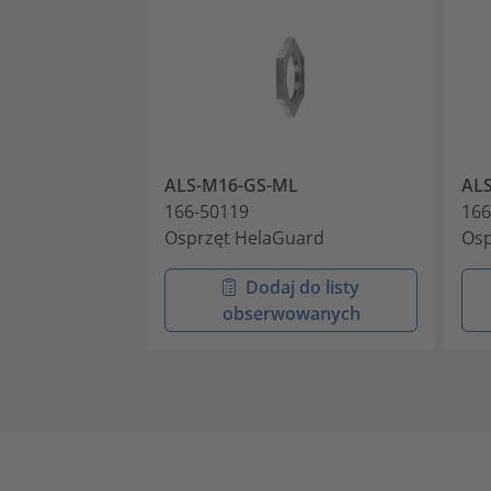
ALS-M16-GS-ML
AL
166-50119
166
Osprzęt HelaGuard
Osp
Dodaj do listy
obserwowanych