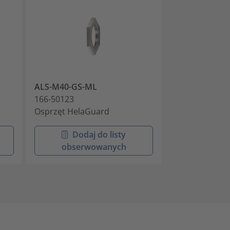
ALS-M40-GS-ML
ALS-M50-GS-
166-50123
166-50124
Osprzęt HelaGuard
Osprzęt Hela
Dodaj do listy
Doda
obserwowanych
obser