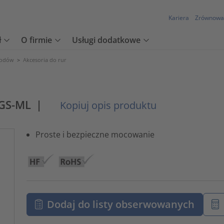
Kariera
Zrównowa
ł
O firmie
Usługi dodatkowe
wodów
>
Akcesoria do rur
-GS-ML
|
Kopiuj opis produktu
Proste i bezpieczne mocowanie
Dodaj do listy obserwowanych