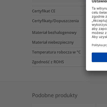
Certyfikat CE
Certyfikaty/Dopuszczenia
Materiał bezhalogenowy
Materiał niebezpieczny
Temperatura robocza w °C
Zgodność z ROHS
Podobne produkty