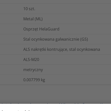
10
szt.
Metal (ML)
Osprzęt HelaGuard
Stal ocynkowana galwanicznie (GS)
ALS nakrętki kontrujące, stal ocynkowana
ALS-M20
metryczny
0.007799
kg
gistyka i opakowania
Więcej informacji