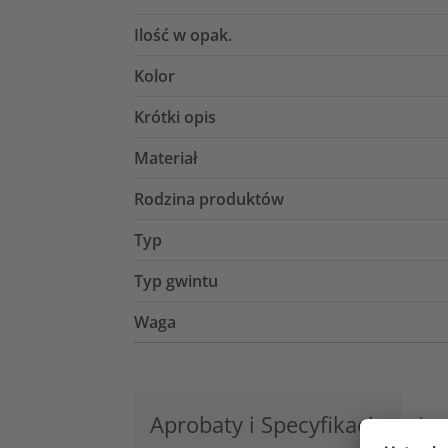
Ilość w opak.
Kolor
Krótki opis
Materiał
Rodzina produktów
Typ
Typ gwintu
Waga
Aprobaty i Specyfikacje
Lo