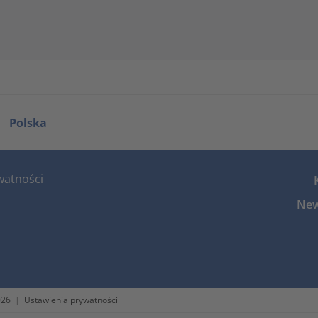
Polska
watności
New
026
|
Ustawienia prywatności