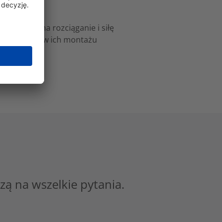
rzymałość na rozciąganie i siłę
 mogą pomóc w ich montażu
zą na wszelkie pytania.