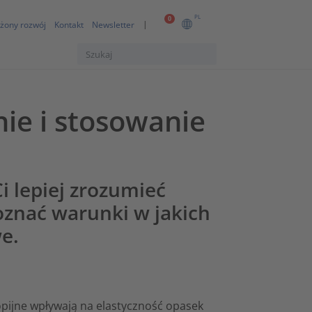
PL
0
żony rozwój
Kontakt
Newsletter
ie i stosowanie
i lepiej zrozumieć
oznać warunki w jakich
e.
opijne wpływają na elastyczność opasek