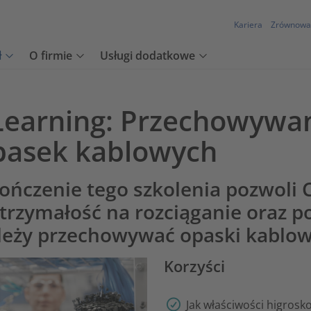
Kariera
Zrównowa
ł
O firmie
Usługi dodatkowe
Learning: Przechowywan
pasek kablowych
ończenie tego szkolenia pozwoli C
trzymałość na rozciąganie oraz p
leży przechowywać opaski kablow
Korzyści
Jak właściwości higrosk