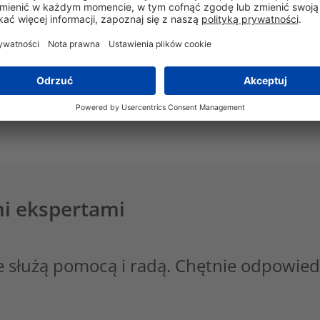
Higroskopijność i jej wpływ na elastyczność
Siła, wytrzymałość na rozciąganie i sposób jej obliczania
Jak regulować i wiązać opaski kablowe, biorąc pod uwagę wyt
Jak narzędzia do zaciągania i obcinania opasek kablowych
Optymalne przechowywanie opasek kablowych
mi ekspertami
e służą pomocą i radą. Chętnie odpowied