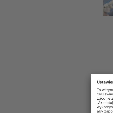
Dla
Szko
zaga