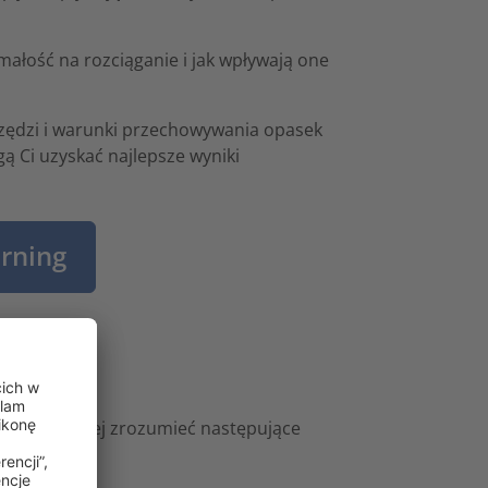
ymałość na rozciąganie i jak wpływają one
zędzi i warunki przechowywania opasek
ą Ci uzyskać najlepsze wyniki
arning
?
ozwala lepiej zrozumieć następujące