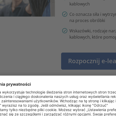
kablowych
Co oznacza siła i wytrz
na proces obróbki
Wskazówki, rodzaje nar
kablowych, które pomog
Rozpocznij e-le
czego warto wziąć udział w tym szkoleniu
lenie dot. przechowywania i stosowania opasek kablowych p
dnienia: