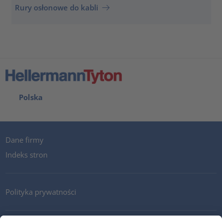
Rury osłonowe do kabli
Polska
Dane firmy
Indeks stron
Polityka prywatności