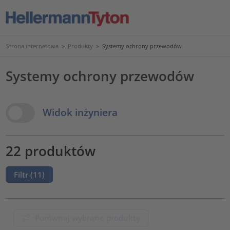
Strona internetowa
>
Produkty
>
Systemy ochrony przewodów
Systemy ochrony przewodów
View Options
Widok inżyniera
22 produktów
Filtr (
11
)
Porównaj wybrane produkty