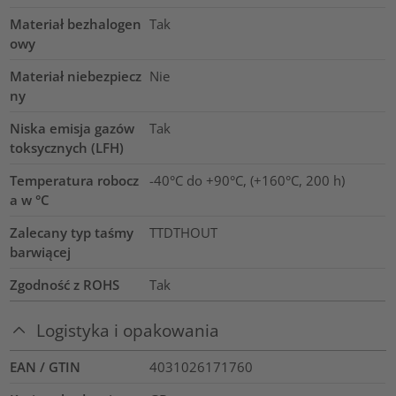
Materiał bezhalogen
Tak
owy
Materiał niebezpiecz
Nie
ny
Niska emisja gazów
Tak
toksycznych (LFH)
Temperatura robocz
-40°C do +90°C, (+160°C, 200 h)
a w °C
Zalecany typ taśmy
TTDTHOUT
barwiącej
Zgodność z ROHS
Tak
Logistyka i opakowania
EAN / GTIN
4031026171760