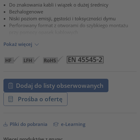
Do znakowania kabli i wiązek o dużej średnicy
powered by
Usercentrics Consent Management Platform
Bezhalogenowe
Niski poziom emisji, gęstości i toksyczności dymu
Perforowany format z otworami do szybkiego montażu
przy pomocy opasek kablowych
Pokaż więcej
Dodaj do listy obserwowanych
Prośba o ofertę
Pliki do pobrania
e-Learning
Więcej produktów z grupy: